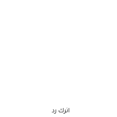
اترك رد