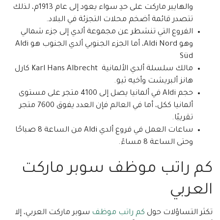
والهايبر ماركت على حدِ سواء يعود إلى عام 1913م، لذلك
تتصدر قائمة أضخم محلات التجزئة في البلاد.
الفروع التي تنشطر عن مجموعة ألدي إلى جزء شمالي
وهو Aldi Nord، أما الجزء الجنوبي ألدي الجنوب هو Aldi
Süd
مالك سلسلة ألدي الألمانية Karl Hans Albrecht كارل
هانز ألبريشت وأخيه ثيو.
حجم Aldi في ألمانيا يصل إلى 4100 متجر على مستوى
ألمانيا ككل، أما في العالم فإن العدد يفوق 7600 متجر
تقريبًا.
ساعات العمل في فروع ألدي Aldi من الساعة 8 صباحًا
وحتى الساعة 8 مساءً.
كم راتب موظف سوبر ماركت
العربي
تكثر التساؤلات حول
كم راتب موظف
سوبر ماركت العربي، إلا