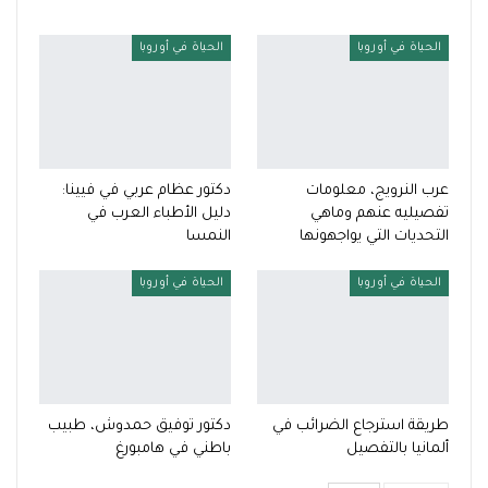
الحياة في أوروبا
الحياة في أوروبا
عرب النرويج، معلومات
دكتور عظام عربي في فيينا:
تفصيليه عنهم وماهي
دليل الأطباء العرب في
التحديات التي يواجهونها
النمسا
الحياة في أوروبا
الحياة في أوروبا
طريقة استرجاع الضرائب في
دكتور توفيق حمدوش، طبيب
ألمانيا بالتفصيل
باطني في هامبورغ