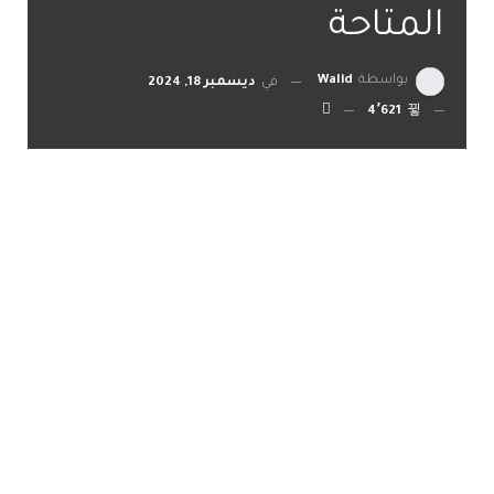
المتاحة
بواسطة
Walid
في
ديسمبر 18, 2024
4٬621