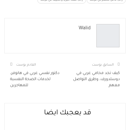
راتب عامل مطعم في فرنسا
راتب مهنة التبريد والتكييف في فرنسا
Walid
السابق بوست
القادم بوست
كيف تجد محامي عربي في
دكتور نفسي عربي في هانوفر،
دوسلدورف، وطرق التواصل
لخدمات الصحة النفسية
معهم
للمهاجرين
قد يعجبك ايضا