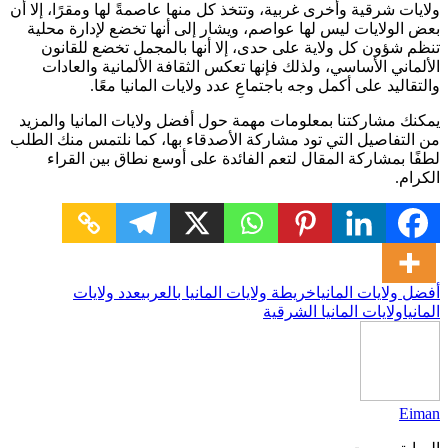
ولايات شرقية وأخرى غربية، وتتخذ كل منها عاصمةً لها ومقرًا، إلا أن
بعض الولايات ليس لها عواصم، ويشار إلى أنها تخضع لإدارة محلية
تنظم شؤون كل ولاية على حدى، إلا أنها بالمجمل تخضع للقانون
الألماني الأساسي، ولذلك فإنها تعكس الثقافة الألمانية والعادات
والتقاليد على أكمل وجه باجتماعِ عدد ولايات المانيا معًا.
يمكنك مشاركتنا بمعلومات مهمة حول أفضل ولايات المانيا والمزيد
من التفاصيل التي تود مشاركة الأصدقاء بها، كما نلتمس منك الطلب
لطفًا بمشاركة المقال لتعم الفائدة على أوسع نطاق بين القراء
الكرام.
أفضل ولايات المانيا
خريطة ولايات المانيا بالعربي
عدد ولايات
المانيا
ولايات المانيا الشرقية
Eiman