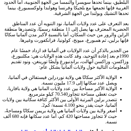
البلطيق، بينما تحدها سويسرا والنمسا من الجهةِ الجنوبية، أما الحدود
الغربية فإنها تجمعها مع بلجيكا وفرنسا وهولندا ولوكسمبورغ، بينما
تحدها التشيك وبولندا من الجهةِ الشرقية.
بعد التعرف على عدد ولايات ألمانيا، نود التنويه أن عدد المناطق
الحضرية المعترف بها يصل إلى 11 منطقة رسميًا، وتتصدرها منطقة
الراين والرور من حيث السكان، أما بالنسبةِ لأكبر مدن ألمانيا سكانًا
فإنها برلين، ثم همبورغ، ميونخ، كولونيا، فرانكفورت وغيرها.
من الجدير بالذكرِ أن عدد الولايات في ألمانيا قد ازداد خمسًا عام
1990م بعد إعادة التوحيد، وقد كانت هذه الولايات هي: مكلنبورغ،
وزاكسن، وزاكسن أنهالت، براندنبورغ وأيضًا تورينغن، ونود تقديم
المعلومات التالية حول ولايات ألمانيا بشكل عام:
الولاية الأكثر سكانًا هي ولاية نوردراين فيستفالن في ألمانيا،
ويصل عدد سكانها إلى 17.9 مليون نسمة.
الولاية الأكبر مساحةً بين عدد ولايات المانيا هي ولاية بافاريا،
حيث تغطي مساحة تتجاوز70.540 كيلو مترمربع.
تتصدر برلين المرتبة الأولى بين الأكثر كثافة سكانية بين ولايات
ألمانيا، حيث يقدر بنحو 4.100 نسمة/ كم2.
أصغر ولاية بين ولايات ألمانيا هي ولاية بريمن سكانًا ومساحةً،
حيث لا تتجاوز مساحتها 420 كم، أما عدد سكانها فإنه 680 ألف
نسمة.