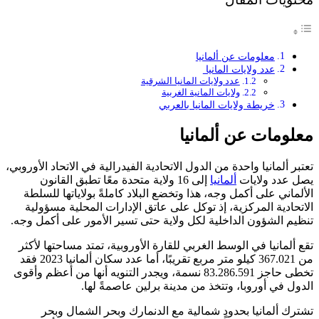
معلومات عن ألمانيا
عدد ولايات المانيا
عدد ولايات المانيا الشرقية
ولايات المانية الغربية
خريطة ولايات المانيا بالعربي
معلومات عن ألمانيا
تعتبر ألمانيا واحدة من الدول الاتحادية الفيدرالية في الاتحاد الأوروبي،
يصل عدد ولايات
ألمانيا
إلى 16 ولاية متحدة معًا تطبق القانون
الألماني على أكمل وجه، هذا وتخضع البلاد كاملةً بولاياتها للسلطة
الاتحادية المركزية، إذ توكل على عاتق الإدارات المحلية مسؤولية
تنظيم الشؤون الداخلية لكل ولاية حتى تسير الأمور على أكمل وجه.
تقع ألمانيا في الوسط الغربي للقارة الأوروبية، تمتد مساحتها لأكثر
من 367.021 كيلو متر مربع تقريبًا، أما عدد سكان ألمانيا 2023 فقد
تخطى حاجز 83.286.591 نسمة، ويجدر التنويه أنها من أعظم وأقوى
الدول في أوروبا، وتتخذ من مدينة برلين عاصمةً لها.
تشترك ألمانيا بحدودٍ شمالية مع الدنمارك وبحر الشمال وبحر