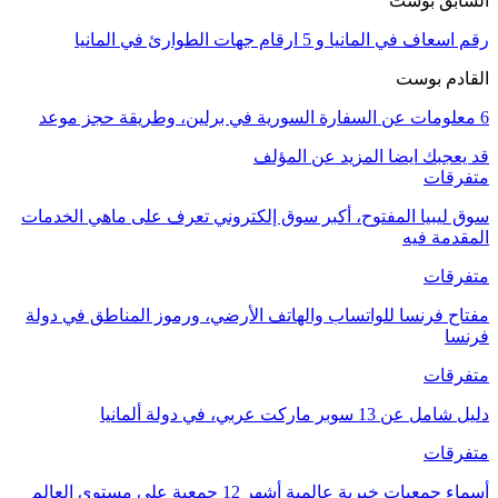
السابق بوست
رقم اسعاف في المانيا و 5 ارقام جهات الطوارئ في المانيا
القادم بوست
6 معلومات عن السفارة السورية في برلين، وطريقة حجز موعد
قد يعجبك ايضا
المزيد عن المؤلف
متفرقات
سوق ليبيا المفتوح، أكبر سوق إلكتروني تعرف على ماهي الخدمات
المقدمة فيه
متفرقات
مفتاح فرنسا للواتساب والهاتف الأرضي، ورموز المناطق في دولة
فرنسا
متفرقات
دليل شامل عن 13 سوبر ماركت عربي، في دولة ألمانيا
متفرقات
أسماء جمعيات خيرية عالمية أشهر 12 جمعية على مستوى العالم