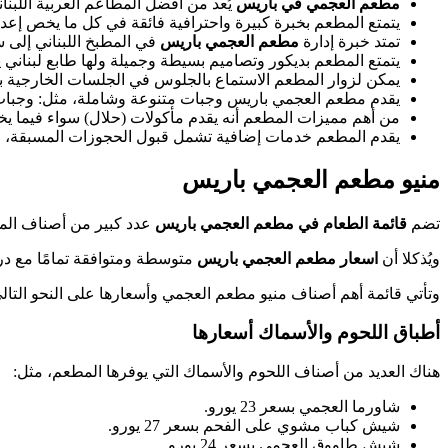
مطعم العجمي في باريس
يُعد من أفضل المطاعم العربية اللبنا
يتمتع المطعم بخبرة كبيرة واحترافية فائقة في كل ما يخص إعداد 
تمتد خبرة إدارة
مطعم العجمي باريس
في المطبخ اللبناني إلى سنوات طويلة بدأ
يتمتع المطعم بديكور وتصاميم بسيطة وجميلة ولها طابع لبناني ي
يمكن لزوار المطعم الاستماع بالجلوس في الجلسات الخارجية با
يقدم مطعم العجمي باريس وجبات متنوعة وشاملة، مثل: وجبات ال
من أهم مميزات المطعم أنه يقدم مأكولات (حلال) سواء فيما يخ
يقدم المطعم خدمات إضافية تشمل قبول الحجوزات المسبقة، الد
منيو مطعم العجمي باريس
تضم
قائمة الطعام في مطعم العجمي باريس
عدد كبير من أصناف المأ
ويُذكلا أن
اسعار مطعم العجمي باريس
متوسطة ومتوافقة تمامًا مع درج
وتأتي قائمة أهم أصناف منيو مطعم العجمي وأسعارها على النحو التال
أطباق اللحوم والأسماك أسعارها
هناك العديد من أصناف اللحوم والأسماك التي يوفرها المطعم، مثل:
شاورما العجمي بسعر 23 يورو.
شيش كباب مشوي على الفحم بسعر 27 يورو.
شيش طاووق العجمي بسعر 24 يورو.