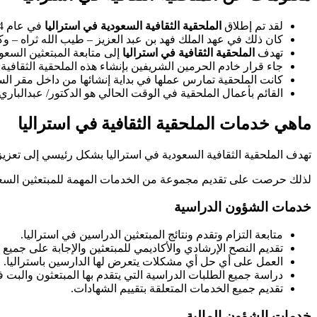
لقد تم إطلاق
الملحقية الثقافية السعودية في استراليا
في عام 2004م الموافق عام 1425هـ.
كان ذلك في عهد الملك فهد بن عبد العزيز – طيب الله ثراه – وكا
تهدف
الملحقية الثقافية في استراليا
إلى متابعة المبتعثين السعو
جاء قرار خادم الحرمين الشريفين بإنشاء هذه الملحقية الثقافية
كانت الملحقية تمارس عملها في بداية إنشائها من داخل مقر السفار
القائم بأعمال الملحقية في الوقت الحالي هو الدكتور/ عبدالباري بن علي ا
ماهي خدمات الملحقية الثقافية في استراليا
تهدف الملحقية الثقافية السعودية في استراليا بشكل رئيسي إلى تعزيز ال
لذلك حرصت على تقديم مجموعة من الخدمات المهمة للمبتعثين السعوديي
خدمات الشؤون الدراسية
متابعة التزام وتقدم ونتائج المبتعثين الدراسين في استراليا.
تقديم النصح الإرشادي والأكاديمي للمبتعثين والإجابة على جميع 
العمل على أي حل أي مشكلات يتعرض لها الدارسين باستراليا.
دراسة جميع الطلبات الدراسية التي يتقدم بها المبتعثون والبت في
تقديم جميع الخدمات المتعلقة بتقييم الشهادات.
خدمات الشؤون المالية