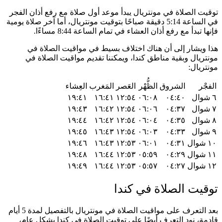
توقيت الصلاة في مونتريال يبدأ موعد أول صلاة مع رفع أذان الفجر
في الساعة 5:14 دقيقة صباحًا بتوقيت مونتريال، أما آخر صلاة يومية
فإنها تبدأ مع رفع أذان العشاء في تمام الساعة 8:44 مساءًا.
هذا ويشار إلى أن هناك اختلاف بسيط في مواقيت الصلاة في
مونتريال وبقية مناطق كندا، ويمكننا تقديم مواقيت الصلاة في
مونتريال:
الفجْر
الشروق
الظُّهْر
العَصر
المَغرب
العِشاء
٦ شوال
٠٤:٤٠
٠٦:٠٨
١٢:٥٤
١٦:٤١
١٩:٤١
٧ شوال
٠٤:٣٧
٠٦:٠٦
١٢:٥٤
١٦:٤٢
١٩:٤٣
٨ شوال
٠٤:٣٥
٠٦:٠٤
١٢:٥٤
١٦:٤٢
١٩:٤٤
٩ شوال
٠٤:٣٣
٠٦:٠٣
١٢:٥٤
١٦:٤٣
١٩:٤٥
١٠ شوال
٠٤:٣١
٠٦:٠١
١٢:٥٣
١٦:٤٣
١٩:٤٦
١١ شوال
٠٤:٢٩
٠٥:٥٩
١٢:٥٣
١٦:٤٤
١٩:٤٨
١٢ شوال
٠٤:٢٧
٠٥:٥٧
١٢:٥٣
١٦:٤٤
١٩:٤٩
توقيت الصلاة في كندا
بعد التعرف على مواقيت الصلاة في مونتريال بالتفصيل لمدة 5 أيام
قادمة، نود التعرف أيضًا على توقيت الصلاة في كندا بشكل عام،