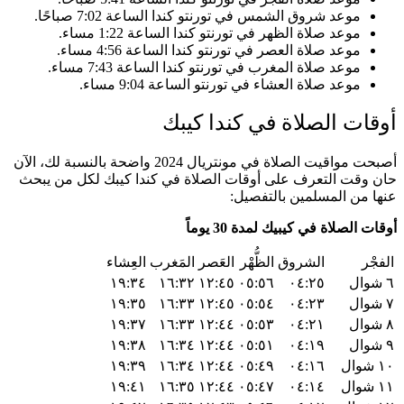
موعد شروق الشمس في تورنتو كندا الساعة 7:02 صباحًا.
موعد صلاة الظهر في تورنتو كندا الساعة 1:22 مساء.
موعد صلاة العصر في تورنتو كندا الساعة 4:56 مساء.
موعد صلاة المغرب في تورنتو كندا الساعة 7:43 مساء.
موعد صلاة العشاء في تورنتو الساعة 9:04 مساء.
أوقات الصلاة في كندا كيبك
أصبحت مواقيت الصلاة في مونتريال 2024 واضحة بالنسبة لك، الآن
حان وقت التعرف على أوقات الصلاة في كندا كيبك لكل من يبحث
عنها من المسلمين بالتفصيل:
أوقات الصلاة في كيبيك لمدة 30 يوماً
الفجْر
الشروق
الظُّهْر
العَصر
المَغرب
العِشاء
٦ شوال
٠٤:٢٥
٠٥:٥٦
١٢:٤٥
١٦:٣٢
١٩:٣٤
٧ شوال
٠٤:٢٣
٠٥:٥٤
١٢:٤٥
١٦:٣٣
١٩:٣٥
٨ شوال
٠٤:٢١
٠٥:٥٣
١٢:٤٤
١٦:٣٣
١٩:٣٧
٩ شوال
٠٤:١٩
٠٥:٥١
١٢:٤٤
١٦:٣٤
١٩:٣٨
١٠ شوال
٠٤:١٦
٠٥:٤٩
١٢:٤٤
١٦:٣٤
١٩:٣٩
١١ شوال
٠٤:١٤
٠٥:٤٧
١٢:٤٤
١٦:٣٥
١٩:٤١