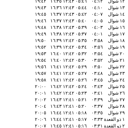
١٢ شوال
٠٤:١٢
٠٥:٤٦
١٢:٤٣
١٦:٣٥
١٩:٤٢
١٣ شوال
٠٤:١٠
٠٥:٤٤
١٢:٤٣
١٦:٣٦
١٩:٤٣
١٤ شوال
٠٤:٠٧
٠٥:٤٢
١٢:٤٣
١٦:٣٧
١٩:٤٥
١٥ شوال
٠٤:٠٥
٠٥:٤٠
١٢:٤٣
١٦:٣٧
١٩:٤٦
١٦ شوال
٠٤:٠٣
٠٥:٣٩
١٢:٤٣
١٦:٣٨
١٩:٤٨
١٧ شوال
٠٤:٠١
٠٥:٣٧
١٢:٤٣
١٦:٣٨
١٩:٤٩
١٨ شوال
٠٣:٥٨
٠٥:٣٥
١٢:٤٢
١٦:٣٩
١٩:٥٠
١٩ شوال
٠٣:٥٦
٠٥:٣٤
١٢:٤٢
١٦:٣٩
١٩:٥٢
٢٠ شوال
٠٣:٥٤
٠٥:٣٢
١٢:٤٢
١٦:٤٠
١٩:٥٣
٢١ شوال
٠٣:٥٢
٠٥:٣٠
١٢:٤٢
١٦:٤٠
١٩:٥٤
٢٢ شوال
٠٣:٥٠
٠٥:٢٩
١٢:٤٢
١٦:٤١
١٩:٥٦
٢٣ شوال
٠٣:٤٨
٠٥:٢٧
١٢:٤٢
١٦:٤١
١٩:٥٧
٢٤ شوال
٠٣:٤٥
٠٥:٢٦
١٢:٤٢
١٦:٤١
١٩:٥٨
٢٥ شوال
٠٣:٤٣
٠٥:٢٤
١٢:٤٢
١٦:٤٢
٢٠:٠٠
٢٦ شوال
٠٣:٤١
٠٥:٢٣
١٢:٤٢
١٦:٤٢
٢٠:٠١
٢٧ شوال
٠٣:٣٩
٠٥:٢١
١٢:٤١
١٦:٤٣
٢٠:٠٢
٢٨ شوال
٠٣:٣٧
٠٥:٢٠
١٢:٤١
١٦:٤٣
٢٠:٠٤
٢٩ شوال
٠٣:٣٥
٠٥:١٨
١٢:٤١
١٦:٤٤
٢٠:٠٥
١ ذو القعدة
٠٣:٣٣
٠٥:١٧
١٢:٤١
١٦:٤٤
٢٠:٠٦
٢ ذو القعدة
٠٣:٣١
٠٥:١٦
١٢:٤١
١٦:٤٥
٢٠:٠٧