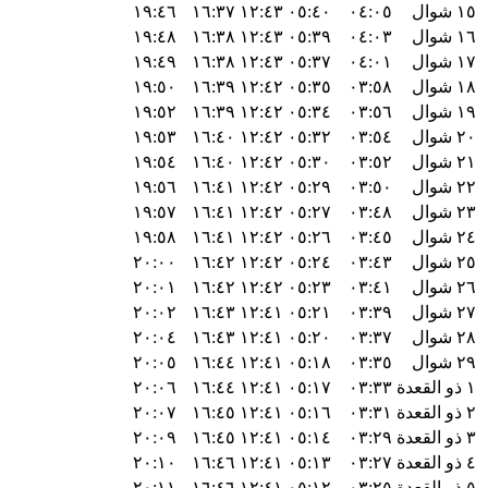
١٥ شوال
٠٤:٠٥
٠٥:٤٠
١٢:٤٣
١٦:٣٧
١٩:٤٦
١٦ شوال
٠٤:٠٣
٠٥:٣٩
١٢:٤٣
١٦:٣٨
١٩:٤٨
١٧ شوال
٠٤:٠١
٠٥:٣٧
١٢:٤٣
١٦:٣٨
١٩:٤٩
١٨ شوال
٠٣:٥٨
٠٥:٣٥
١٢:٤٢
١٦:٣٩
١٩:٥٠
١٩ شوال
٠٣:٥٦
٠٥:٣٤
١٢:٤٢
١٦:٣٩
١٩:٥٢
٢٠ شوال
٠٣:٥٤
٠٥:٣٢
١٢:٤٢
١٦:٤٠
١٩:٥٣
٢١ شوال
٠٣:٥٢
٠٥:٣٠
١٢:٤٢
١٦:٤٠
١٩:٥٤
٢٢ شوال
٠٣:٥٠
٠٥:٢٩
١٢:٤٢
١٦:٤١
١٩:٥٦
٢٣ شوال
٠٣:٤٨
٠٥:٢٧
١٢:٤٢
١٦:٤١
١٩:٥٧
٢٤ شوال
٠٣:٤٥
٠٥:٢٦
١٢:٤٢
١٦:٤١
١٩:٥٨
٢٥ شوال
٠٣:٤٣
٠٥:٢٤
١٢:٤٢
١٦:٤٢
٢٠:٠٠
٢٦ شوال
٠٣:٤١
٠٥:٢٣
١٢:٤٢
١٦:٤٢
٢٠:٠١
٢٧ شوال
٠٣:٣٩
٠٥:٢١
١٢:٤١
١٦:٤٣
٢٠:٠٢
٢٨ شوال
٠٣:٣٧
٠٥:٢٠
١٢:٤١
١٦:٤٣
٢٠:٠٤
٢٩ شوال
٠٣:٣٥
٠٥:١٨
١٢:٤١
١٦:٤٤
٢٠:٠٥
١ ذو القعدة
٠٣:٣٣
٠٥:١٧
١٢:٤١
١٦:٤٤
٢٠:٠٦
٢ ذو القعدة
٠٣:٣١
٠٥:١٦
١٢:٤١
١٦:٤٥
٢٠:٠٧
٣ ذو القعدة
٠٣:٢٩
٠٥:١٤
١٢:٤١
١٦:٤٥
٢٠:٠٩
٤ ذو القعدة
٠٣:٢٧
٠٥:١٣
١٢:٤١
١٦:٤٦
٢٠:١٠
٥ ذو القعدة
٠٣:٢٥
٠٥:١٢
١٢:٤١
١٦:٤٦
٢٠:١١