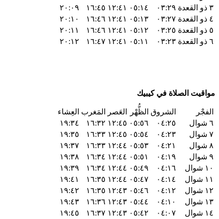
٣ ذو القعدة
٠٣:٢٩
٠٥:١٤
١٢:٤١
١٦:٤٥
٢٠:٠٩
٤ ذو القعدة
٠٣:٢٧
٠٥:١٣
١٢:٤١
١٦:٤٦
٢٠:١٠
٥ ذو القعدة
٠٣:٢٥
٠٥:١٢
١٢:٤١
١٦:٤٦
٢٠:١١
٦ ذو القعدة
٠٣:٢٣
٠٥:١١
١٢:٤١
١٦:٤٧
٢٠:١٢
مواقيت الصلاة في كيبيك
الفجْر
الشروق
الظُّهْر
العَصر
المَغرب
العِشاء
٦ شوال
٠٤:٢٥
٠٥:٥٦
١٢:٤٥
١٦:٣٢
١٩:٣٤
٧ شوال
٠٤:٢٣
٠٥:٥٤
١٢:٤٥
١٦:٣٣
١٩:٣٥
٨ شوال
٠٤:٢١
٠٥:٥٣
١٢:٤٤
١٦:٣٣
١٩:٣٧
٩ شوال
٠٤:١٩
٠٥:٥١
١٢:٤٤
١٦:٣٤
١٩:٣٨
١٠ شوال
٠٤:١٦
٠٥:٤٩
١٢:٤٤
١٦:٣٤
١٩:٣٩
١١ شوال
٠٤:١٤
٠٥:٤٧
١٢:٤٤
١٦:٣٥
١٩:٤١
١٢ شوال
٠٤:١٢
٠٥:٤٦
١٢:٤٣
١٦:٣٥
١٩:٤٢
١٣ شوال
٠٤:١٠
٠٥:٤٤
١٢:٤٣
١٦:٣٦
١٩:٤٣
١٤ شوال
٠٤:٠٧
٠٥:٤٢
١٢:٤٣
١٦:٣٧
١٩:٤٥