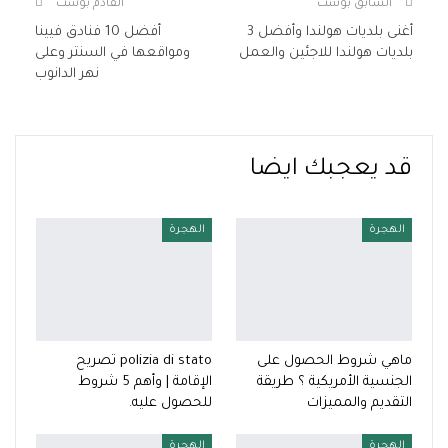
السابق بوست
القادم بوست
أغنى بلديات هولندا وأفضل 3
أفضل 10 فنادق فيينا
بلديات هولندا للاجئين والعمل
ومواقعها في السنتر وعلى
نهر الدانوب
قد يعجبك ايضا
الهجرة
الهجرة
ماهي شروط الحصول على
polizia di stato تصريح
الجنسية الأمريكية ؟ طريقة
الإقامة | وأهم 5 شروط
التقديم والمميزات
للحصول عليه.
الهجرة
الهجرة