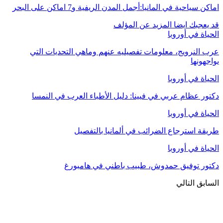
اماكن سياحية في المانيا:أجمل المدن الريفية و7 اماكن على البحر
قد يعجبك ايضا
المزيد عن المؤلف
الحياة في أوروبا
عرب النرويج، معلومات تفصيليه عنهم وماهي التحديات التي
يواجهونها
الحياة في أوروبا
دكتور عظام عربي في فيينا: دليل الأطباء العرب في النمسا
الحياة في أوروبا
طريقة استرجاع الضرائب في ألمانيا بالتفصيل
الحياة في أوروبا
دكتور توفيق حمدوش، طبيب باطني في هامبورغ
السابق
التالي