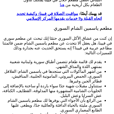
الطعام بكل أريحية من
هنا
قد يهمك أيضًا:
مواقيت الصلاة في فيينا: وكيفية تحديد
اتجاه القبلة و9 خدمات يقدمها المركز الإسلامي
مطعم ياسمين الشام السوري
إن كنت من عشاق الأكل السوري حتمًا إنك تبحث عن مطعم سوري
في فيينا، هل يعقل ألا نتحدث عن مطعم ياسمين الشام ضمن قائمتنا
مطاعم عربية في فيينا؟ إنه يستحق الحديث عنه بجدارة وذلك
للمميزات التالية:
يقدم لك قائمة طعام تتضمن أطباق سورية ولبنانية شعبية
بمنتهى اللذة والمذاق الشهي.
من أشهر المأكولات التي ستجدها في ياسمين الشام: الفلافل
السوري، الحمص البيروتي، المامونية الحلبية، المناقيش،
فطائر الجبن وغيرها.
ستتناول مقبلات شهية جدًا سواء باردة أو ساخنة بالإضافة إلى
الحلويات الشامية المشهورة منها المدلوقة، القطايف، الكنافة،
عش السرايا وعش البلبل.
من الرائع بأن الأجواء التي يوفرها لك مطعم ياسمين الشام
السوري مليئة بالحياة الدافئة والعائلية جدًا، ويطغى عليها
الطابع المعماري السوري.