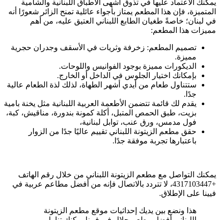
يمكنك الاعتماد عليها في تذوق أشهى الأطباق اللبنانية والشامية
المتميزة، فإن هذا المطعم يمتاز بأجواء عائلية تمنح الزائر شعورًا أنه
في لبنان؛ خاصةً طغيان الطابع اللبناني العتيق عليه، من أهم
مميزات هذا المطعم:
تصميم المطعم: زخرفة وثريات في الأسقف وجدران حجرية
مميزة.
الديكورات مميزة بوجود الفوانيس واللوحات.
بإمكانك اختيار الجلوس في الداخل أو الخارج.
ستتناول طعام من أيدي أشهر الطهاة، لذلك لذة الطعام عالية
جدًا.
يقدم لك قائمة تتضمن الأطعمة العربية اللبنانية مثل يخنة بامية
بزيت، طبق الحمص المتبل، أكلة كمونة بندورة، مناقيش، كبة،
فول مدمس، ورق عنب، توابل لبنانية،
حقق مطعم الزيتونة اللبناني تقييم عاليًا جدًا من الزوار
باعتبارها تجربة موفقة جدًا.
يمكنك التواصل مع مطعم الزيتونة اللبناني من خلال رقم الهاتف
+4317103447، لا تتردد بالاتصال فإنه من أفضل مطاعم عربية في
فيينا على الإطلاق.
هذا ونضع بين يديك إحداثيات موقع مطعم الزيتونة
اللبناني أفضل مطعم حلال في فيينا يمكنك تناول