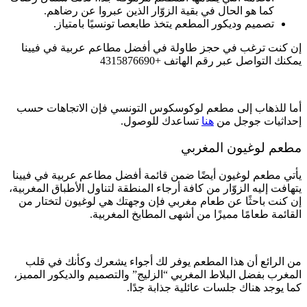
كما هو الحال في بقية الزوّار الذين عبروا عن رضاهم.
تصميم وديكور المطعم يتخذ طابعصا تونسيًا بامتياز.
إن كنت ترغب في حجز طاولة في أفضل مطاعم عربية في فيينا
يمكنك التواصل عبر رقم الهاتف +4315876690
أما للذهاب إلى مطعم لوكوسكوس التونسي فإن الاتجاهات حسب
إحداثيات جوجل من
هنا
تساعدك للوصول.
مطعم لوغيون المغربي
يأتي مطعم لوغيون أيضًا ضمن قائمة أفضل مطاعم عربية في فيينا
يتهافت إليه الزوّار من كافة أرجاء المنطقة لتناول الأطباق المغربية،
إن كنت باحثًا عن طعام مغربي فإن وجهتك هي لوغيون لتختار من
القائمة طعامًا مميزًا من أشهى المطابخ المغربية.
من الرائع أن هذا المطعم يوفر لك أجواء يشعرك وكأنك في قلب
المغرب بفضل البلاط المغربي “الزليج” والتصميم والديكور المميز،
كما يوجد هناك جلسات عائلية جذابة جدًا.