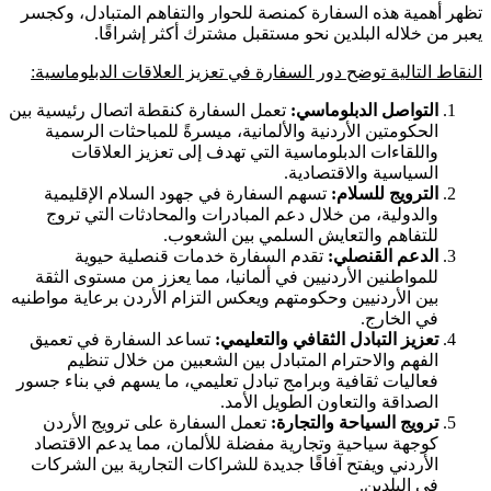
تظهر أهمية هذه السفارة كمنصة للحوار والتفاهم المتبادل، وكجسر
يعبر من خلاله البلدين نحو مستقبل مشترك أكثر إشراقًا.
النقاط التالية توضح دور السفارة في تعزيز العلاقات الدبلوماسية:
التواصل الدبلوماسي
:
تعمل السفارة كنقطة اتصال رئيسية بين
الحكومتين الأردنية والألمانية، ميسرةً للمباحثات الرسمية
واللقاءات الدبلوماسية التي تهدف إلى تعزيز العلاقات
السياسية والاقتصادية.
الترويج للسلام
:
تسهم السفارة في جهود السلام الإقليمية
والدولية، من خلال دعم المبادرات والمحادثات التي تروج
للتفاهم والتعايش السلمي بين الشعوب.
الدعم القنصلي
:
تقدم السفارة خدمات قنصلية حيوية
للمواطنين الأردنيين في ألمانيا، مما يعزز من مستوى الثقة
بين الأردنيين وحكومتهم ويعكس التزام الأردن برعاية مواطنيه
في الخارج.
تعزيز التبادل الثقافي والتعليمي
:
تساعد السفارة في تعميق
الفهم والاحترام المتبادل بين الشعبين من خلال تنظيم
فعاليات ثقافية وبرامج تبادل تعليمي، ما يسهم في بناء جسور
الصداقة والتعاون الطويل الأمد.
ترويج السياحة والتجارة
:
تعمل السفارة على ترويج الأردن
كوجهة سياحية وتجارية مفضلة للألمان، مما يدعم الاقتصاد
الأردني ويفتح آفاقًا جديدة للشراكات التجارية بين الشركات
في البلدين.