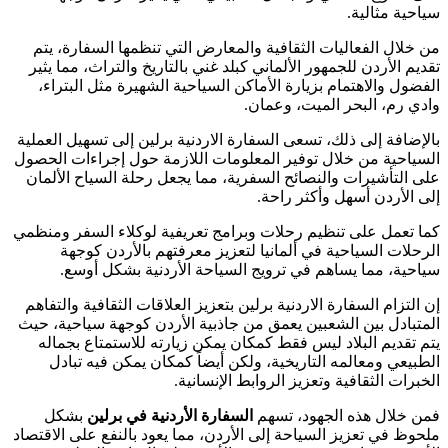
سياحية مثالية.
من خلال الفعاليات الثقافية والمعارض التي تنظمها السفارة، يتم
تقديم الأردن للجمهور الألماني كبلد غني بالتاريخ والتراث، مما يثير
الفضول والاهتمام بزيارة الأماكن السياحية الشهيرة مثل البتراء،
وادي رم، البحر الميت، وعمان.
بالإضافة إلى ذلك، تسعى السفارة الاردنية برلين إلى تسهيل العملية
السياحية من خلال توفير المعلومات اللازمة حول إجراءات الحصول
على التأشيرات والنصائح السفرية، مما يجعل رحلة السياح الألمان
إلى الأردن أسهل وأكثر راحة.
كما تعمل على تنظيم رحلات وبرامج تعريفية لوكلاء السفر ومنظمي
الرحلات السياحية في ألمانيا لتعزيز معرفتهم بالأردن كوجهة
سياحية، مما يساهم في ترويج السياحة الأردنية بشكل أوسع.
إن التزام السفارة الاردنية برلين بتعزيز العلاقات الثقافية والتفاهم
المتبادل بين الشعبين يعمق من جاذبية الأردن كوجهة سياحية، حيث
يتم تقديم البلاد ليس فقط كمكان يمكن زيارته للاستمتاع بجماله
الطبيعي ومعالمه التاريخية، ولكن أيضاً كمكان يمكن فيه تبادل
الخبرات الثقافية وتعزيز الروابط الإنسانية.
فمن خلال هذه الجهود، تسهم
السفارة الأردنية في برلين
بشكل
ملحوظ في تعزيز السياحة إلى الأردن، مما يعود بالنفع على الاقتصاد